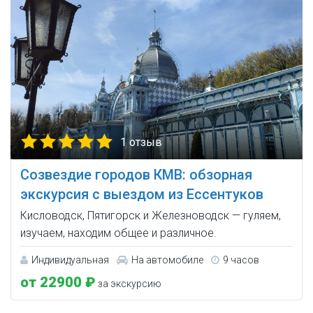
1 отзыв
Созвездие городов КМВ: обзорная
экскурсия с выездом из Ессентуков
Кисловодск, Пятигорск и Железноводск — гуляем,
изучаем, находим общее и различное.
Индивидуальная
На автомобиле
9 часов
от 22900 ₽
за экскурсию