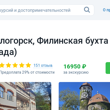
О п
логорск, Филинская бухта
ада)
151 отзыв
16950 ₽
Предоплата 29% от стоимости
за экскурсию