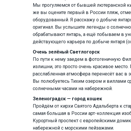
Мы прогуляемся от бывшей лютеранской ки
же вы оцените первый в России пляж, отме
оборудованный. Я расскажу о добыче янтаря,
оригинал. Вы услышите легенды о солнечно
обрабатывают янтарь, а ещё побываем в у
действующего карьера по добыче янтаря (он
Очень зелёный Светлогорск
По пути к нему заедем в фотогеничную Фили
излишни, это просто очень красивое место.
расслабленная атмосфера перенесёт вас в э
Вы полюбуетесь Тихим озером и виллами ср
солнечными часами на набережной.
Зеленоградск — город кошек
Пройдём от кирхи Святого Адальберта к ста
самая большая в России арт-коллекция из
Курортный проспект с европейскими домик
набережной с морскими пейзажами.