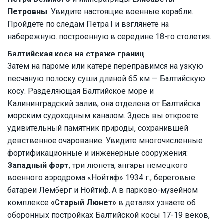
Петровны
. Увидите настоящие военные корабли.
Пройдёте по следам Петра I и взглянете на
набережную, построенную в середине 18-го столетия.
Балтийская коса на страже границ
Затем на пароме или катере переправимся на узкую
песчаную полоску суши длиной 65 км — Балтийскую
косу. Разделяющая Балтийское море и
Калининградский залив, она отделена от Балтийска
морским судоходным каналом. Здесь вы откроете
удивительный памятник природы, сохранившей
девственное очарование. Увидите многочисленные
фортификационные и инженерные сооружения:
Западный форт
, три люнета, ангары немецкого
военного аэродрома «Нойтиф» 1934 г., береговые
батареи Лемберг и Нойтиф. А в парково-музейном
комплексе
«Старый Люнет»
в деталях узнаете об
оборонных постройках Балтийской косы 17-19 веков,