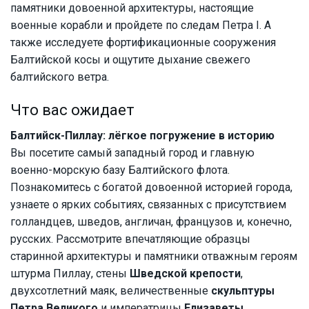
памятники довоенной архитектуры, настоящие
военные корабли и пройдете по следам Петра I. А
также исследуете фортификационные сооружения
Балтийской косы и ощутите дыхание свежего
балтийского ветра.
Что вас ожидает
Балтийск-Пиллау: лёгкое погружение в историю
Вы посетите самый западный город и главную
военно-морскую базу Балтийского флота.
Познакомитесь с богатой довоенной историей города,
узнаете о ярких событиях, связанных с присутствием
голландцев, шведов, англичан, французов и, конечно,
русских. Рассмотрите впечатляющие образцы
старинной архитектуры и памятники отважным героям
штурма Пиллау, стены
Шведской крепости
,
двухсотлетний маяк, величественные
скульптуры
Петра Великого
и императрицы
Елизаветы