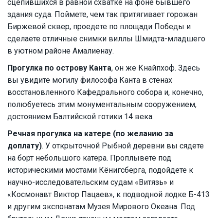
сцепившихся в равной схватке на фоне бывшего
здания суда. Поймете, чем так притягивает горожан
Биржевой сквер, проедете по площади Победы и
сделаете отличные снимки виллы Шмидта-младшего
в уютном районе Амалиенау.
Прогулка по острову Канта
, он же Кнайпхоф. Здесь
вы увидите могилу философа Канта в стенах
восстановленного Кафедрального собора и, конечно,
полюбуетесь этим монументальным сооружением,
достоянием Балтийской готики 14 века.
Речная прогулка на катере (по желанию за
доплату)
. У открыточной Рыбной деревни вы сядете
на борт небольшого катера. Проплывете под
историческими мостами Кёнигсберга, подойдете к
научно-исследовательским судам «Витязь» и
«Космонавт Виктор Пацаев», к подводной лодке Б-413
и другим экспонатам Музея Мирового Океана. Под