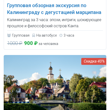
Групповая обзорная экскурсия по
Калининграду с дегустацией марципана
Калининград за 3 часа: эпохи, интриги, шокирующее
прошлое и философский остров Канта.
Групповая
На автобусе
3 часа
1000 ₽
900 ₽
за человека
40%