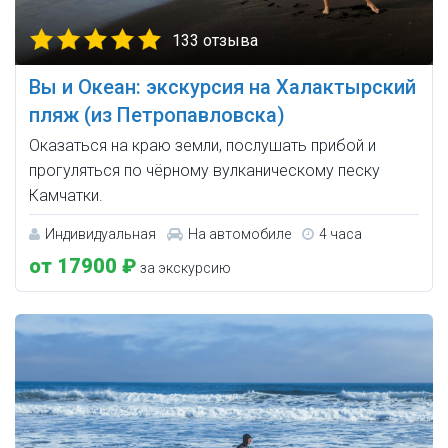
133 отзыва
Вы и Океан: экскурсия на Халактырский
пляж (из Петропавловска)
Оказаться на краю земли, послушать прибой и
прогуляться по чёрному вулканическому песку
Камчатки.
Индивидуальная
На автомобиле
4 часа
от 17900 ₽
за экскурсию