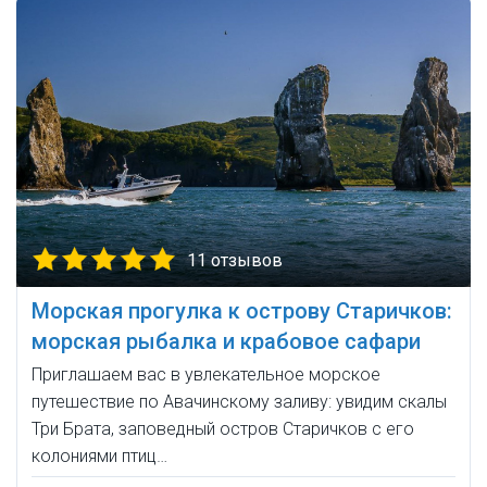
11 отзывов
Морская прогулка к острову Старичков:
морская рыбалка и крабовое сафари
Приглашаем вас в увлекательное морское
путешествие по Авачинскому заливу: увидим скалы
Три Брата, заповедный остров Старичков с его
колониями птиц…