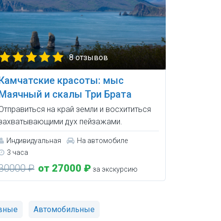
8 отзывов
Камчатские красоты: мыс
Маячный и скалы Три Брата
Отправиться на край земли и восхититься
захватывающими дух пейзажами.
Индивидуальная
На автомобиле
3 часа
30000 ₽
от 27000 ₽
за экскурсию
вные
Автомобильные