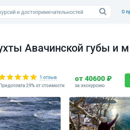
О п
бухты Авачинской губы и 
1 отзыв
от 40600 ₽
Предоплата 29% от стоимости
за экскурсию