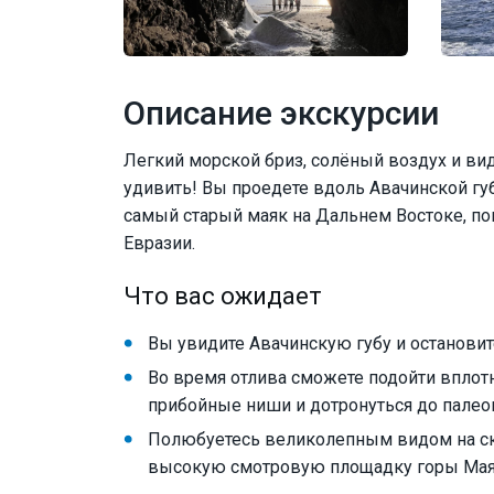
Описание экскурсии
Легкий морской бриз, солёный воздух и ви
удивить! Вы проедете вдоль Авачинской губ
самый старый маяк на Дальнем Востоке, по
Евразии.
Что вас ожидает
Вы увидите Авачинскую губу и остановит
Во время отлива сможете подойти вплотн
прибойные ниши и дотронуться до палео
Полюбуетесь великолепным видом на ска
высокую смотровую площадку горы Ма