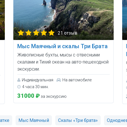
21 отзыв
Мыс Маячный и скалы Три Брата
Живописные бухты, мысы с отвесными
скалами и Тихий океан на авто-пешеходной
экскурсии.
Индивидуальная
На автомобиле
4 часа 30 мин.
31000 ₽
за экскурсию
атке
Мыс Маячный
Скалы «Три брата»
Однодне