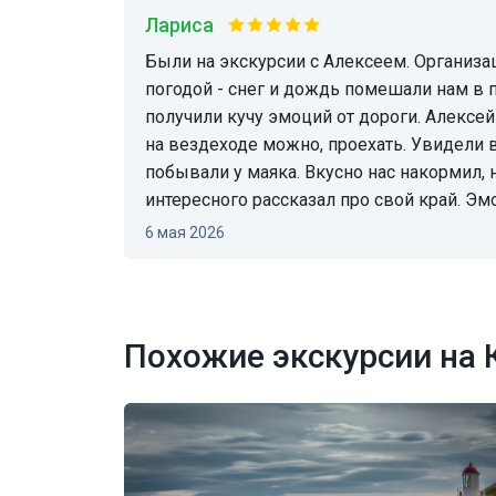
Лариса
Были на экскурсии с Алексеем. Организация путешествия очень хорошая! Нам не повезло с
погодой - снег и дождь помешали нам в п
получили кучу эмоций от дороги. Алексей 
на вездеходе можно, проехать. Увидели в
побывали у маяка. Вкусно нас накормил, 
интересного рассказал про свой край. Э
6 мая 2026
Похожие экскурсии на 