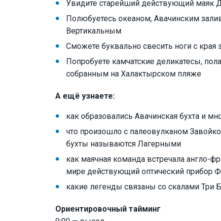
Увидите старейший действующий маяк Да
Полюбуетесь океаном, Авачинским залив
Вертикальным
Сможете буквально свесить ноги с края 
Попробуете камчатские деликатесы, пол
собранным на Халактырском пляже
А ещё узнаете:
как образовались Авачинская бухта и м
что произошло с палеовулканом Завойко
бухты называются Лагерными
как маячная команда встречала англо-ф
мире действующий оптический прибор Ф
какие легенды связаны со скалами Три Б
Ориентировочный тайминг