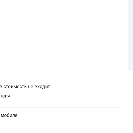
в стоимость не входит
манды
омобиле