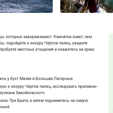
ды, которые завораживают. Камчатка знает, чем
ы, подойдёте к кекуру Чёртов палец, увидите
пробуете местные угощения и окажетесь на краю
есь у бухт Малая и Большая Лагерные
ую к кекуру Чёртов палец, исследовать приливно-
вулкана Завойковского
лы Три Брата, а затем подниметесь на самую
ячной