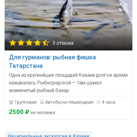
3 отзыва
Для гурманов: рыбная фишка
Татарстана
Одна из крупнейших площадей Казани долгое время
называлась Рыбнорядской — там шумел
знаменитый рыбный базар.
Групповая
Автобусно-пешеходная
4 часа
2500 ₽
за человека
Национальные экскурсии в Казани