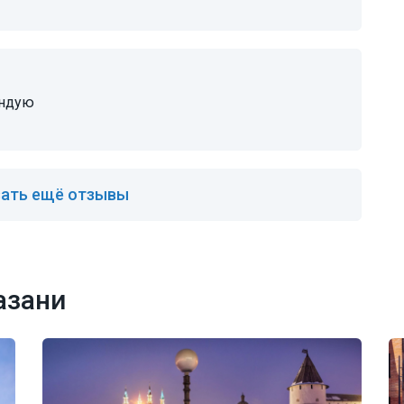
ендую
ать ещё отзывы
азани