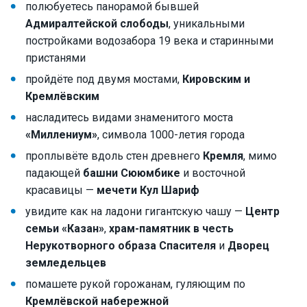
полюбуетесь панорамой бывшей
Адмиралтейской слободы
, уникальными
постройками водозабора 19 века и старинными
пристанями
пройдёте под двумя мостами,
Кировским и
Кремлёвским
насладитесь видами знаменитого моста
«Миллениум»
, символа 1000-летия города
проплывёте вдоль стен древнего
Кремля
, мимо
падающей
башни Сююмбике
и восточной
красавицы —
мечети Кул Шариф
увидите как на ладони гигантскую чашу —
Центр
семьи «Казан»
,
храм-памятник в честь
Нерукотворного образа Спасителя
и
Дворец
земледельцев
помашете рукой горожанам, гуляющим по
Кремлёвской набережной