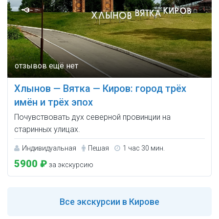
Хлынов — Вятка — Киров: город трёх
имён и трёх эпох
Почувствовать дух северной провинции на
старинных улицах.
Индивидуальная
Пешая
1 час 30 мин.
5900 ₽
за экскурсию
Все
экскурсии в Кирове