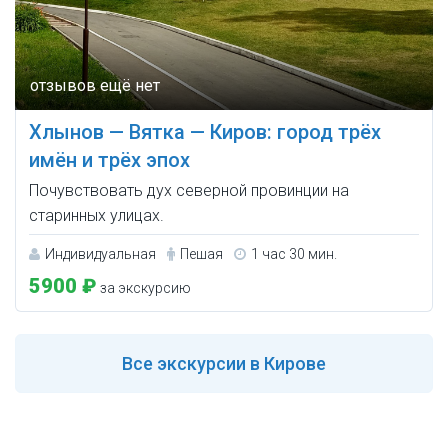
Хлынов — Вятка — Киров: город трёх
имён и трёх эпох
Почувствовать дух северной провинции на
старинных улицах.
Индивидуальная
Пешая
1 час 30 мин.
5900 ₽
за экскурсию
Все
экскурсии в Кирове