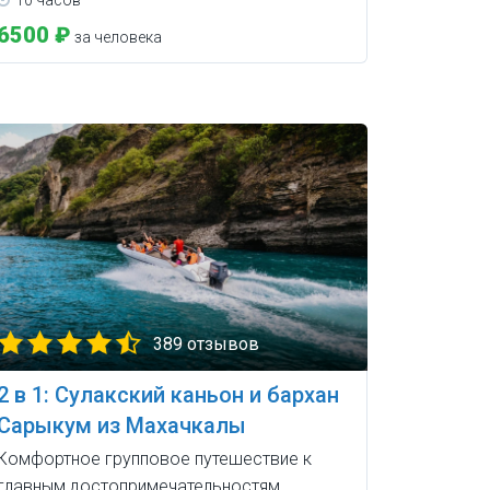
10 часов
6500 ₽
за человека
389 отзывов
2 в 1: Сулакский каньон и бархан
Сарыкум из Махачкалы
Комфортное групповое путешествие к
главным достопримечательностям