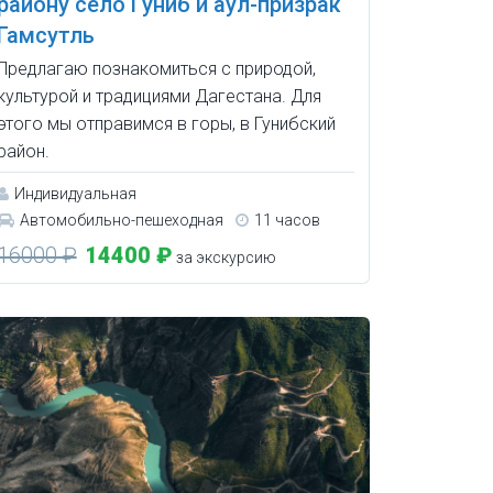
району село Гуниб и аул-призрак
Гамсутль
Предлагаю познакомиться с природой,
культурой и традициями Дагестана. Для
этого мы отправимся в горы, в Гунибский
район.
Индивидуальная
Автомобильно-пешеходная
11 часов
16000 ₽
14400 ₽
за экскурсию