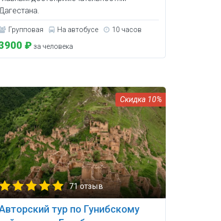
Дагестана.
Групповая
На автобусе
10 часов
3900 ₽
за человека
10%
71 отзыв
Авторский тур по Гунибскому