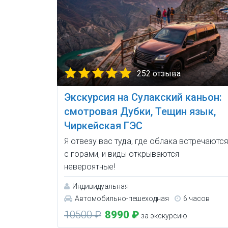
252 отзыва
Экскурсия на Сулакский каньон:
смотровая Дубки, Тещин язык,
Чиркейская ГЭС
Я отвезу вас туда, где облака встречаются
с горами, и виды открываются
невероятные!
Индивидуальная
Автомобильно-пешеходная
6 часов
10500 ₽
8990 ₽
за экскурсию