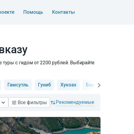
роекте
Помощь
Контакты
вказу
е туры с гидом от 2200 рублей. Выбирайте
Гамсутль
Гуниб
Хунзах
Бархан Сарыкум
рекомендуемые
Все
фильтры