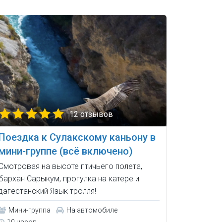
12 отзывов
Поездка к Сулакскому каньону в
мини-группе (всё включено)
Смотровая на высоте птичьего полета,
бархан Сарыкум, прогулка на катере и
дагестанский Язык тролля!
Мини-группа
На автомобиле