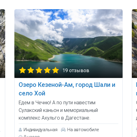
19 отзывов
Озеро Кезеной-Ам, город Шали и
село Хой
Едем в Чечню! А по пути навестим
Сулакский каньон и мемориальный
комплекс Ахульго в Дагестане.
Индивидуальная
На автомобиле