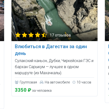
17 отзывов
Влюбиться в Дагестан за один
день
Сулакский каньон, Дубки, Чиркейская ГЭС и
бархан Сарыкум — лучшее в одном
маршруте (из Махачкалы).
Групповая
На автомобиле
10 часов
3350 ₽
за человека