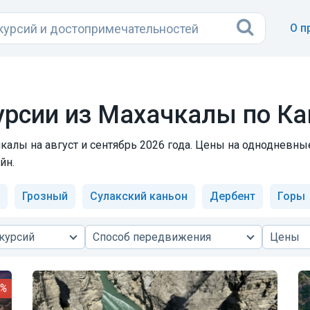
О п
рсии из Махачкалы по Ка
калы на август и сентябрь 2026 года. Цены на однодневны
йн.
Грозный
Сулакский каньон
Дербент
Горы
курсий
Способ передвижения
Цены
4%