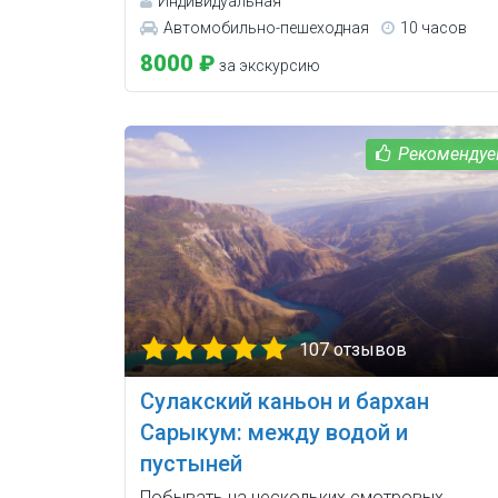
Индивидуальная
Автомобильно-пешеходная
10 часов
8000 ₽
за экскурсию
107 отзывов
Сулакский каньон и бархан
Сарыкум: между водой и
пустыней
Побывать на нескольких смотровых,