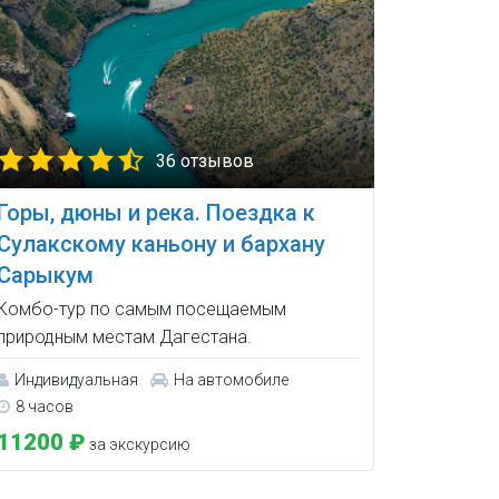
36 отзывов
Горы, дюны и река. Поездка к
Сулакскому каньону и бархану
Сарыкум
Комбо-тур по самым посещаемым
природным местам Дагестана.
Индивидуальная
На автомобиле
8 часов
11200 ₽
за экскурсию