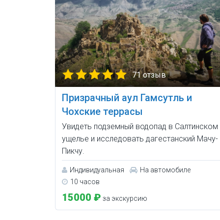
71 отзыв
Призрачный аул Гамсутль и
Чохские террасы
Увидеть подземный водопад в Салтинском
ущелье и исследовать дагестанский Мачу-
Пикчу.
Индивидуальная
На автомобиле
10 часов
15000 ₽
за экскурсию