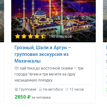
190 отзывов
Грозный, Шали и Аргун –
групповая экскурсия из
Махачкалы
От хай-тека до восточной сказки — три
города Чечни и три мечети за одну
насыщенную поездку.
Групповая
На автобусе
12 часов
2850 ₽
за человека