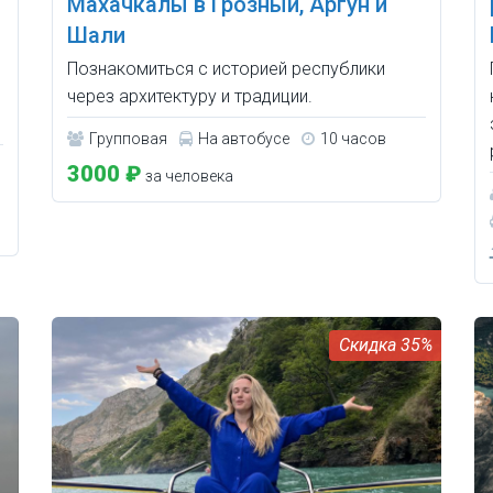
Махачкалы в Грозный, Аргун и
Шали
Познакомиться с историей республики
через архитектуру и традиции.
Групповая
На автобусе
10 часов
3000 ₽
за человека
35%