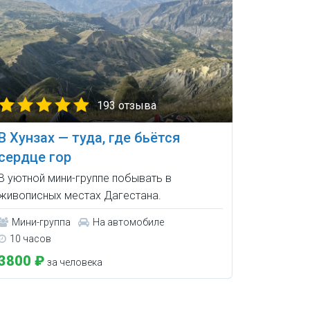
193 отзыва
В Хунзах — туда, где бьётся
сердце гор
В уютной мини-группе побывать в
живописных местах Дагестана.
Мини-группа
На автомобиле
10 часов
3800 ₽
за человека