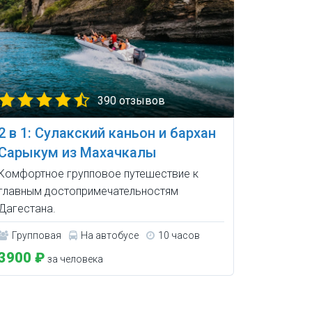
390 отзывов
2 в 1: Сулакский каньон и бархан
Сарыкум из Махачкалы
Комфортное групповое путешествие к
главным достопримечательностям
Дагестана.
Групповая
На автобусе
10 часов
3900 ₽
за человека