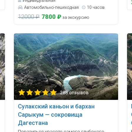
Индивидуальная
Автомобильно-пешеходная
10 часов
12000 ₽
7800 ₽
за экскурсию
288 отзывов
Сулакский каньон и бархан
Сарыкум — сокровища
Дагестана
Поразиться красоте самого глубокого