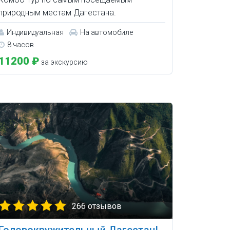
природным местам Дагестана.
Индивидуальная
На автомобиле
8 часов
11200 ₽
за экскурсию
266 отзывов
Головокружительный Дагестан!