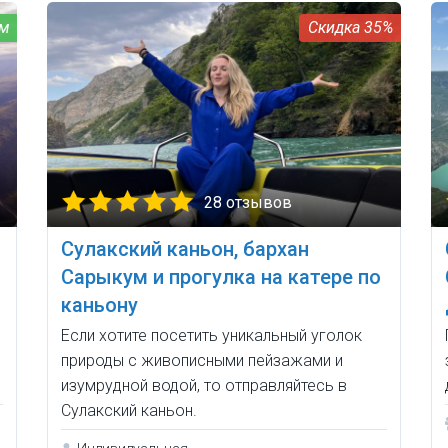
35%
28 отзывов
Сулакский каньон, бархан
Сарыкум и прогулка на катере по
каньону
Если хотите посетить уникальный уголок
природы с живописными пейзажами и
изумрудной водой, то отправляйтесь в
Сулакский каньон.