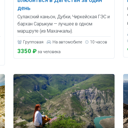
день
Сулакский каньон, Дубки, Чиркейская ГЭС и
бархан Сарыкум — лучшее в одном
маршруте (из Махачкалы).
Групповая
На автомобиле
10 часов
3350 ₽
за человека