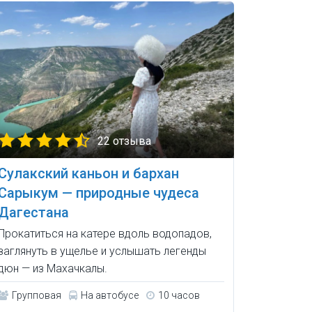
22 отзыва
Сулакский каньон и бархан
Сарыкум — природные чудеса
Дагестана
Прокатиться на катере вдоль водопадов,
заглянуть в ущелье и услышать легенды
дюн — из Махачкалы.
Групповая
На автобусе
10 часов