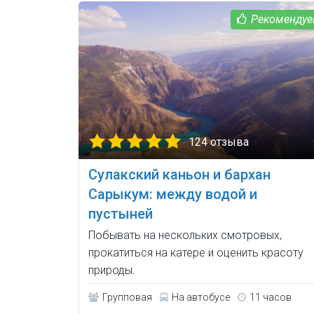
124 отзыва
Сулакский каньон и бархан
Сарыкум: между водой и
пустыней
Побывать на нескольких смотровых,
прокатиться на катере и оценить красоту
природы.
Групповая
На автобусе
11 часов