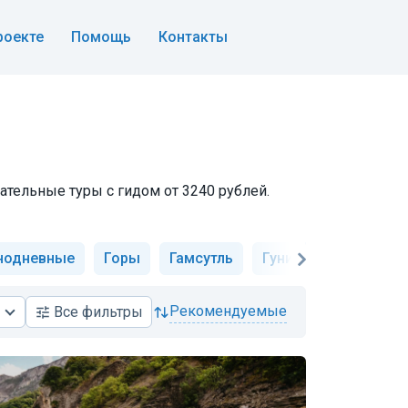
роекте
Помощь
Контакты
ательные туры с гидом от 3240 рублей.
нодневные
Горы
Гамсутль
Гуниб
Хунзах
рекомендуемые
Все
фильтры