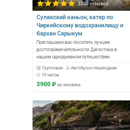
3205 отзывов
Сулакский каньон, катер по
Чиркейскому водохранилищу и
бархан Сарыкум
Приглашаем вас посетить лучшие
достопримечательности Дагестана в
нашем однодневном путешествии.
Групповая
Автобусно-пешеходная
10 часов
3900 ₽
за человека