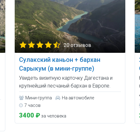
20 отзывов
Сулакский каньон + бархан
Сарыкум (в мини-группе)
Увидеть визитную карточку Дагестана и
крупнейший песчаный бархан в Европе.
Мини-группа
На автомобиле
7 часов
3400 ₽
за человека