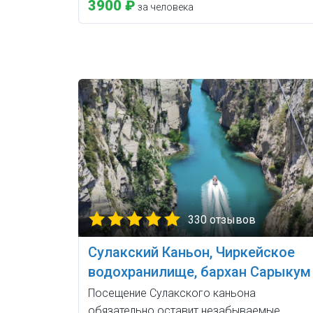
3900 ₽
за человека
330 отзывов
Сулакский Каньон, Чиркейское
водохранилище, бархан Сарыкум
Посещение Сулакского каньона
обязательно оставит незабываемые