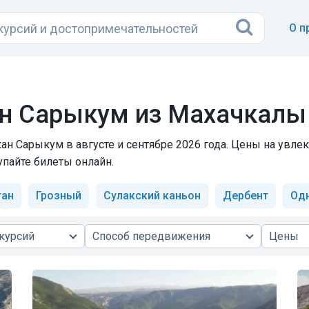
О п
ан Сарыкум из Махачкалы
ан Сарыкум в августе и сентябре 2026 года. Цены на увлек
упайте билеты онлайн.
тан
Грозный
Сулакский каньон
Дербент
Од
курсий
Способ передвижения
Цены