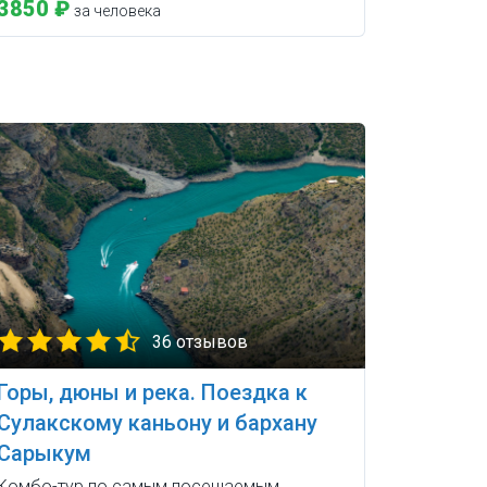
3850 ₽
за человека
36 отзывов
Горы, дюны и река. Поездка к
Сулакскому каньону и бархану
Сарыкум
Комбо-тур по самым посещаемым