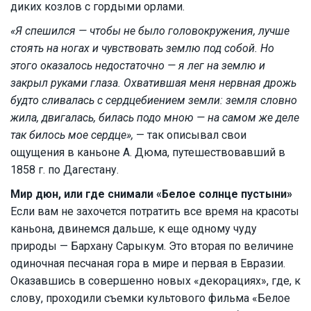
диких козлов с гордыми орлами.
«Я спешился — чтобы не было головокружения, лучше
стоять на ногах и чувствовать землю под собой. Но
этого оказалось недостаточно — я лег на землю и
закрыл руками глаза. Охватившая меня нервная дрожь
будто сливалась с сердцебиением земли: земля словно
жила, двигалась, билась подо мною — на самом же деле
так билось мое сердце»,
— так описывал свои
ощущения в каньоне А. Дюма, путешествовавший в
1858 г. по Дагестану.
Мир дюн, или где снимали «Белое солнце пустыни»
Если вам не захочется потратить все время на красоты
каньона, двинемся дальше, к еще одному чуду
природы — Бархану Сарыкум. Это вторая по величине
одиночная песчаная гора в мире и первая в Евразии.
Оказавшись в совершенно новых «декорациях», где, к
слову, проходили съемки культового фильма «Белое