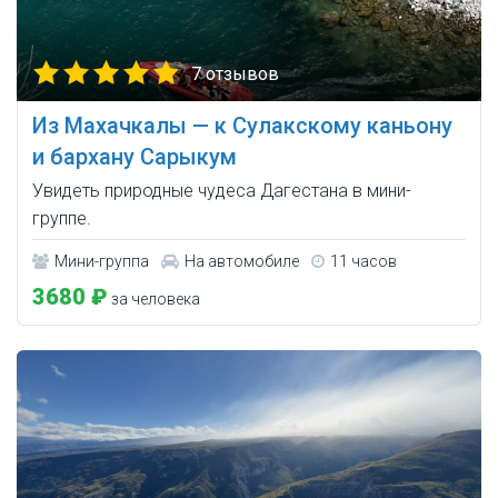
7 отзывов
Из Махачкалы — к Сулакскому каньону
и бархану Сарыкум
Увидеть природные чудеса Дагестана в мини-
группе.
Мини-группа
На автомобиле
11 часов
3680 ₽
за человека