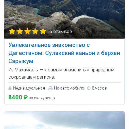
6 отзывов
Увлекательное знакомство с
Дагестаном: Сулакский каньон и бархан
Сарыкум
Из Махачкалы — к самым знаменитым природным
сокровищам региона.
Индивидуальная
На автомобиле
8 часов
8400 ₽
за экскурсию