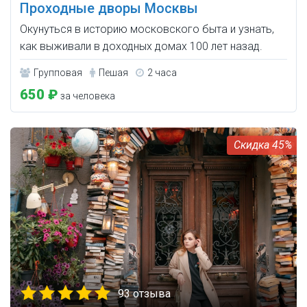
Проходные дворы Москвы
Окунуться в историю московского быта и узнать,
как выживали в доходных домах 100 лет назад.
Групповая
Пешая
2 часа
650 ₽
за человека
45%
93 отзыва