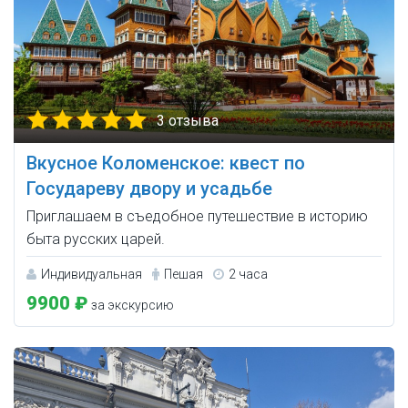
3 отзыва
Вкусное Коломенское: квест по
Государеву двору и усадьбе
Приглашаем в съедобное путешествие в историю
быта русских царей.
Индивидуальная
Пешая
2 часа
9900 ₽
за экскурсию