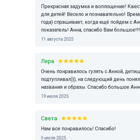
Прекрасная задумка и воплощение! Квест по Красной площади с призами - это самое то
для детей! Весело и познавательно! Врем
года) спрашивает, когда ещё пойдем с Ан
показатель! Анна, спасибо Вам большое!
11 августа 2025
Лера
Очень понравилось гулять с Анной, детишкам 11 и 7 задания были в самый раз (хотя 7 чуть
подтупливал))), на следующий день понял
названия и образы. Спасибо большое Анн
19 июля 2025
Света
Нам все понравилось! Спасибо!
5 июля 2025