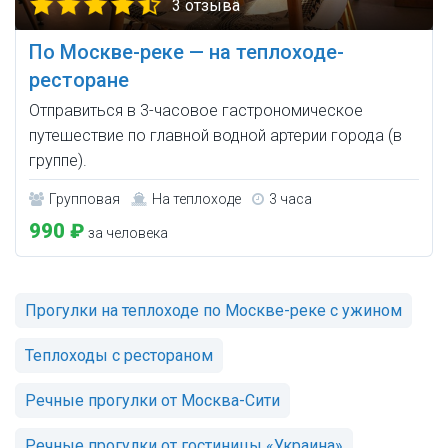
3 отзыва
По Москве-реке — на теплоходе-
ресторане
Отправиться в 3-часовое гастрономическое
путешествие по главной водной артерии города (в
группе).
Групповая
На теплоходе
3 часа
990 ₽
за человека
Прогулки на теплоходе по Москве-реке с ужином
Теплоходы с рестораном
Речные прогулки от Москва-Сити
Речные прогулки от гостиницы «Украина»