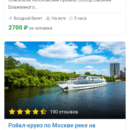
Блаженного…
Входной билет
На яхте
3 часа
2700 ₽
за человека
190 отзывов
Ройал-круиз по Москве реке на