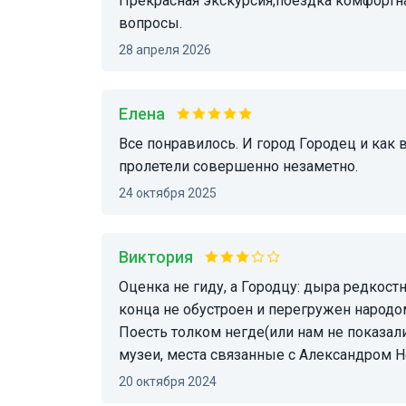
Прекрасная экскурсия,поездка комфортная,много интресного узнали,получили ответы на
вопросы.
28 апреля 2026
Елена
Все понравилось. И город Городец и как ведет рассказ экскурсовод Елена. 6 часов
пролетели совершенно незаметно.
24 октября 2025
Виктория
Оценка не гиду, а Городцу: дыра редкостная: деревянный комплекс на набережной до
конца не обустроен и перегружен народо
Поесть толком негде(или нам не показали
музеи, места связанные с Александром 
20 октября 2024