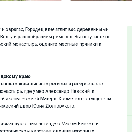
и оврагах, Городец впечатлит вас деревянными
Волгу и разнообразием ремесел. Вы погуляете по
вский монастырь, оцените местные пряники и
одскому краю
нашего живописного региона и раскроете его
онастырь, где умер Александр Невский, и
й иконы Божьей Матери. Кроме того, отыщете на
княжеский двор Юрия Долгорукого.
 связанную с ним легенду о Малом Китеже и
историческом квартале, оцените народные