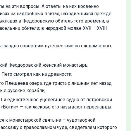
ты на эти вопросы. А ответы на них косвенно
исях на надгробных плитах, находившихся прежде
 вкладах в Федоровскую обитель того времени; в
сельниц обители; в народной молве ХVII – ХVIII
 а заодно совершим путешествие по следам юного
ский Феодоровский женский монастырь;
 Петр смотрел как на древности;
о Плещеева озера, где триста с лишним лет назад
ые русские корабли;
 I и единственное уцелевшее судно от петровской
 «Ботик» — так ласково его называют переславцы.
ся к монастырской святыне — чудотворной
расскажу о православном чуде, свидетелем которого