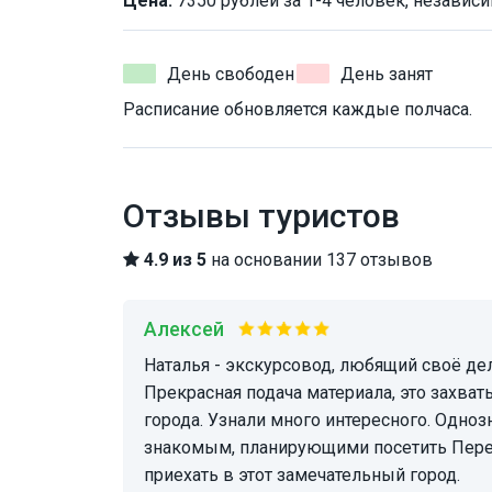
Цена:
7350 рублей за 1-4 человек, независи
День свободен
День занят
Расписание обновляется каждые полчаса.
Отзывы туристов
4.9 из 5
на основании 137 отзывов
Алексей
Наталья - экскурсовод, любящий своё дело, знающий много исторических фактов.
Прекрасная подача материала, это захва
города. Узнали много интересного. Одн
знакомым, планирующими посетить Перес
приехать в этот замечательный город.