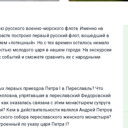
 русского военно-морского флота. Именно на
расте построил первый русский флот, вошедший в
ем «потешный». Но с тех времен осталось немало
остью молодого царя в нашем городе. На экскурсии
 событий и сможете сравнить их с народными
х первых приездов Петра I в Переславль? Что
илловна, упрятавшая в переславский Федоровский
ак оказалась связана с этим монастырем супруга
ая? Кем в действительности являлся Андрей Петров
вского собора переславского женского монастыря?
роенный по указу царя Петра I?