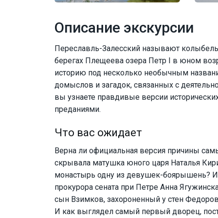
Описание экскурсии
Переславль-Залесский называют колыбелью
берегах Плещеева озера Петр I в юном воз
историю под несколько необычным названи
домыслов и загадок, связанных с деятельн
вы узнаете правдивые версии исторических
преданиями.
Что вас ожидает
Верна ли официальная версия причины самы
скрывала матушка юного царя Наталья Кир
монастырь одну из девушек-боярышень? И к
прокурора сената при Петре Анна Ягужинск
сын Взимков, захороненный у стен Федоро
И как выглядел самый первый дворец, пост