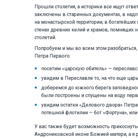
Прошли столетия, а историки все ищут отве
заключены в старинных документах, в надп
на монастырской территории; в богатейших
стенах древних келий и храмов, помнящих на
столетий.
Попробуем и мы во всем этом разобраться,
Петра Первого:
посетим «царскую обитель» — переслав
увидим в Переславле то, на что еще царь
доберемся до южного берега заповедног
были построены и спущены на воду перв
увидим остатки «Делового двора» Петра
потешной флотилии — бот «Фортуна», или
У вас также будет возможность прикоснуть
Андрониковской иконе Божией матери, а я 