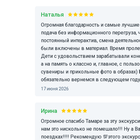
Наталья
Огромная благодарность и самые лучшие рекомендации Тамаре - великолепная легкая
подача без информационного перегруза, ч
постоянный интерактив, смена деятельно
были включены в материал. Время пролет
Дети с удовольствием зарабатывали конф
а на память о классно и, главное, с пол
сувениры и прикольные фото в образах) Б
обязательно вернемся в следующем году
17 июня 2026
Ирина
Огромное спасибо Тамаре за эту экскурсию! Все прошло отлично, несмотря на дождь ☺️,
нам это нисколько не помешало!!! Ну а В
поездках!!!! Рекомендую 💯этого экскурс