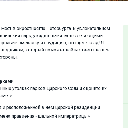
мест в окрестностях Петербурга. В увлекательном
ининский парк, увидите павильон с летающими
 проявив смекалку и эрудицию, отыщете клад! Я
одником, который поможет найти ответы на все
стороны.
арками
нных уголках парков Царского Села и оцените их
наете:
а и расположенной в нем царской резиденции
емена правления «шальной императрицы»