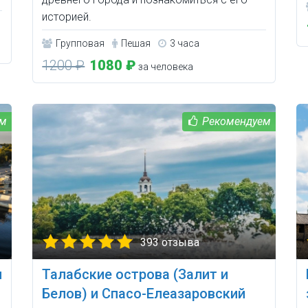
историей.
Групповая
Пешая
3 часа
1200 ₽
1080 ₽
за человека
393 отзыва
и
Талабские острова (Залит и
Белов) и Спасо-Елеазаровский