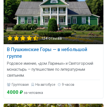
124 отзыва
В Пушкинские Горы — в небольшой
группе
Родовое имение, «дом Лариных» и Святогорский
монастырь — путешествие по литературным
святыням.
Групповая
На автобусе
9 часов
4000 ₽
за человека