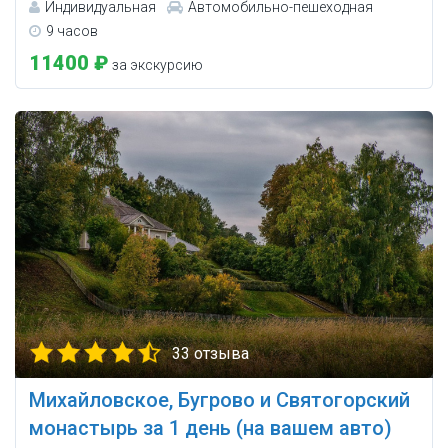
Индивидуальная
Автомобильно-пешеходная
9 часов
11400 ₽
за экскурсию
33 отзыва
Михайловское, Бугрово и Святогорский
монастырь за 1 день (на вашем авто)