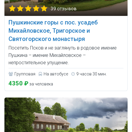
39 отзывов
Пушкинские горы с пос. усадеб
Михайловское, Тригорское и
Святогорского монастыря
Посетить Псков и не заглянуть в родовое имение
Пушкина – имение Михайловское –
непростительное упущение.
Групповая
На автобусе
9 часов 30 мин.
4350 ₽
за человека