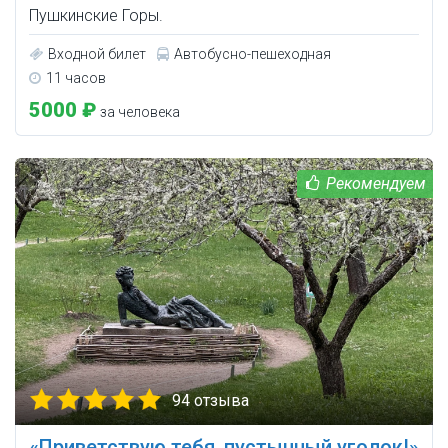
Пушкинские Горы.
Входной билет
Автобусно-пешеходная
11 часов
5000 ₽
за человека
94 отзыва
«Приветствую тебя, пустынный уголок!»