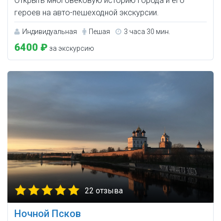
Открыть многовековую историю города и его
героев на авто-пешеходной экскурсии.
Индивидуальная
Пешая
3 часа 30 мин.
6400 ₽
за экскурсию
22 отзыва
Ночной Псков