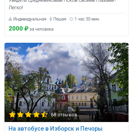
Увидеть средневековый Псков своими глазами?
Легко!
Индивидуальная
Пешая
1 час 30 мин.
2000 ₽
за человека
68 отзывов
На автобусе в Изборск и Печоры