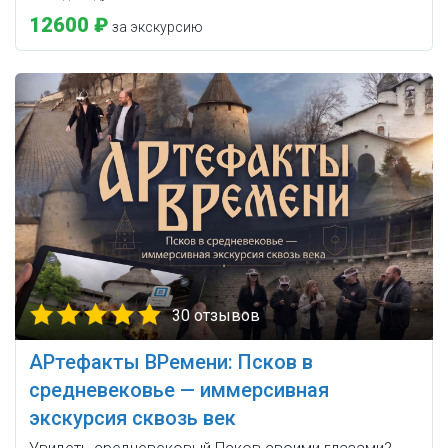
12600 ₽
за экскурсию
30 отзывов
АРтефакты ВРемени: Псков в
средневековье — иммерсивная
экскурсия сквозь век