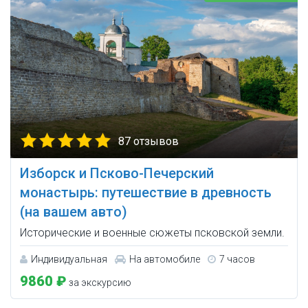
87 отзывов
Изборск и Псково-Печерский
монастырь: путешествие в древность
(на вашем авто)
Исторические и военные сюжеты псковской земли.
Индивидуальная
На автомобиле
7 часов
9860 ₽
за экскурсию