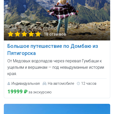
18 отзывов
Большое путешествие по Домбаю из
Пятигорска
От Медовых водопадов через перевал Гумбаши к
ущельям и вершинам — под невыдуманные истории
края.
Индивидуальная
На автомобиле
12 часов
19999 ₽
за экскурсию