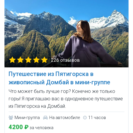
226 отзывов
Путешествие из Пятигорска в
живописный Домбай в мини-группе
Что может быть лучше гор? Конечно же только
горы! Я приглашаю вас в однодневное путешествие
из Пятигорска на Домбай.
Мини-группа
На автомобиле
11 часов
4200 ₽
за человека