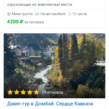
окружающие её живописные места.
Мини-группа
На автомобиле
12 часов
4200 ₽
за человека
39 отзывов
Джип-тур в Домбай: Сердце Кавказа