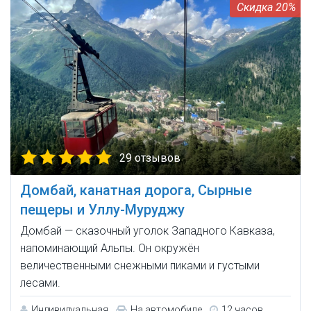
20%
29 отзывов
Домбай, канатная дорога, Сырные
пещеры и Уллу-Муруджу
Домбай — сказочный уголок Западного Кавказа,
напоминающий Альпы. Он окружён
величественными снежными пиками и густыми
лесами.
Индивидуальная
На автомобиле
12 часов