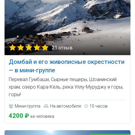
21 отзыв
Домбай и его живописные окрестности
— в мини-группе
Перевал Гумбаши, Сырные пещеры, Шоанинский
храм, озеро Кара-Кёль, река Уллу-Муруджу и горы,
горы!
Мини-группа
На автомобиле
10 часов
4200 ₽
за человека