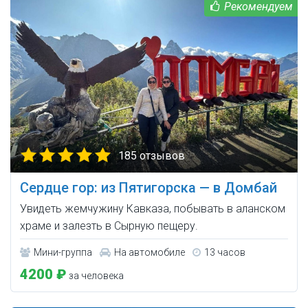
185 отзывов
Сердце гор: из Пятигорска — в Домбай
Увидеть жемчужину Кавказа, побывать в аланском
храме и залезть в Сырную пещеру.
Мини-группа
На автомобиле
13 часов
4200 ₽
за человека