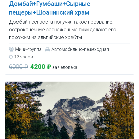
Домбай+Гумбаши+Сырные
пещеры+Шоанинский храм
Домбай неспроста получил такое прозвание:
остроконечные заснеженные пики делают его
похожим на альпийские хребты.
Мини-группа
Автомобильно-пешеходная
12 часов
6000 ₽
4200 ₽
за человека