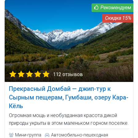
15%
112 отзывов
Прекрасный Домбай — джип-тур к
Сырным пещерам, Гумбаши, озеру Кара-
Кёль
Огромная мощь и необузданная красота дикой
природы укрыты в этом маленьком горном поселке.
Мини-группа
Автомобильно-пешеходная