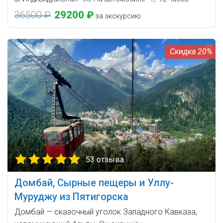
36500 ₽
29200 ₽
за экскурсию
20%
53 отзыва
Домбай, Сырные пещеры и Уллу-
Муруджу из Пятигорска
Домбай — сказочный уголок Западного Кавказа,