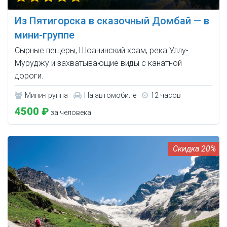
Из Пятигорска в сказочный Домбай — в
мини-группе
Сырные пещеры, Шоанинский храм, река Уллу-
Муруджу и захватывающие виды с канатной
дороги.
Мини-группа
На автомобиле
12 часов
4500 ₽
за человека
20%