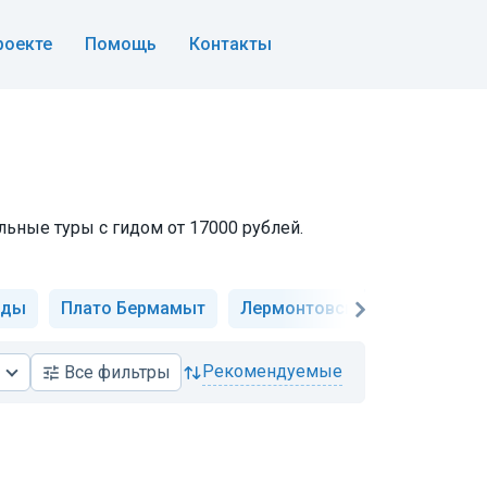
роекте
Помощь
Контакты
льные туры с гидом от 17000 рублей.
ады
Плато Бермамыт
Лермонтовские места
Ка
рекомендуемые
Все
фильтры