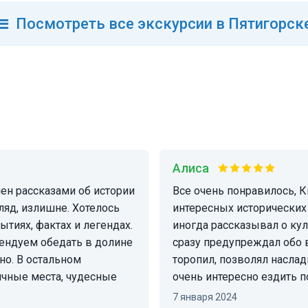
Посмотреть
все
экскурсии в Пятигорск
Алиса
Все очень понравилось, Кирилл рассказывал множество
ляд, излишне. Хотелось
интересных исторических
тиях, фактах и легендах.
иногда рассказывал о кул
мендуем обедать в долине
сразу предупреждал обо вс
но. В остальном
торопил, позволял насла
ичные места, чудесные
очень интересно ездить п
7 января 2024