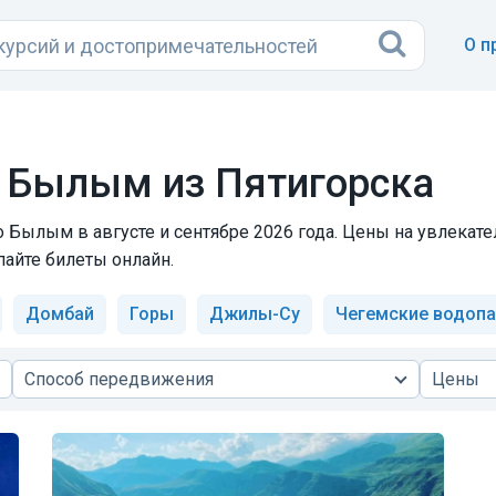
О п
о Былым из Пятигорска
о Былым в августе и сентябре 2026 года. Цены на увлекате
пайте билеты онлайн.
Домбай
Горы
Джилы-Су
Чегемские водоп
Способ передвижения
Цены