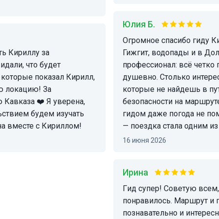
Юлия Б.
Огромное спасибо гиду Кириллу за эту поездку на Эльбрус, озеро
Гижгит, водопады и в До
дали, что будет
профессионал: всё четко 
и которые показал Кирилл,
душевно. Столько интере
ю локацию! За
которые не найдешь в пу
 Кавказа ❤️ Я уверена,
безопасности на маршруте
ьствием будем изучать
гидом даже погода не по
на вместе с Кириллом!
— поездка стала одним и
16 июня 2026
Ирина
Гид супер! Советую всем, мы были с детьми всем очень
понравилось. Маршрут и г
познавательно и интересн