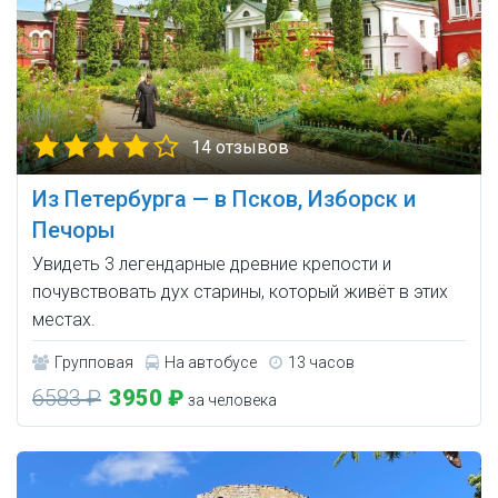
14 отзывов
Из Петербурга — в Псков, Изборск и
Печоры
Увидеть 3 легендарные древние крепости и
почувствовать дух старины, который живёт в этих
местах.
Групповая
На автобусе
13 часов
6583 ₽
3950 ₽
за человека