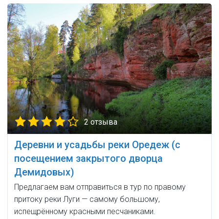
2 отзыва
Деревни и усадьбы реки Оредеж (с
посещением закрытого дворца
Демидовых)
Предлагаем вам отправиться в тур по правому
притоку реки Луги — самому большому,
испещрённому красными песчаниками.