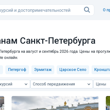
О п
анам Санкт-Петербурга
етербурга на август и сентябрь 2026 года. Цены на прогул
е онлайн.
ы
Петергоф
Эрмитаж
Царское Село
Кроншт
курсий
Способ передвижения
Цены