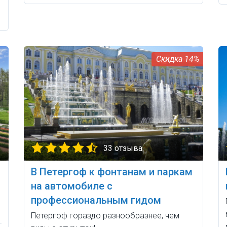
14%
33 отзыва
В Петергоф к фонтанам и паркам
на автомобиле с
профессиональным гидом
Петергоф гораздо разнообразнее, чем