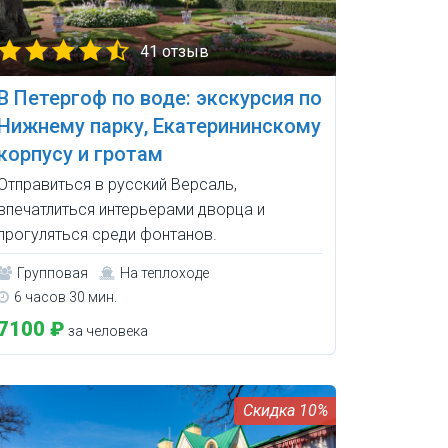
41 отзыв
В Петергоф по воде: экскурсия по
Нижнему парку, Екатерининскому
корпусу и гротам
Отправиться в русский Версаль,
впечатлиться интерьерами дворца и
прогуляться среди фонтанов.
Групповая
На теплоходе
6 часов 30 мин.
7100 ₽
за человека
10%