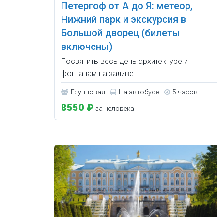
Петергоф от А до Я: метеор,
Нижний парк и экскурсия в
Большой дворец (билеты
включены)
Посвятить весь день архитектуре и
фонтанам на заливе.
Групповая
На автобусе
5 часов
8550 ₽
за человека