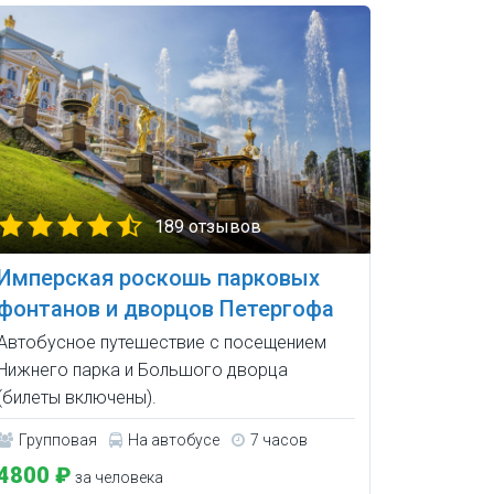
189 отзывов
Имперская роскошь парковых
фонтанов и дворцов Петергофа
Автобусное путешествие с посещением
Нижнего парка и Большого дворца
(билеты включены).
Групповая
На автобусе
7 часов
4800 ₽
за человека