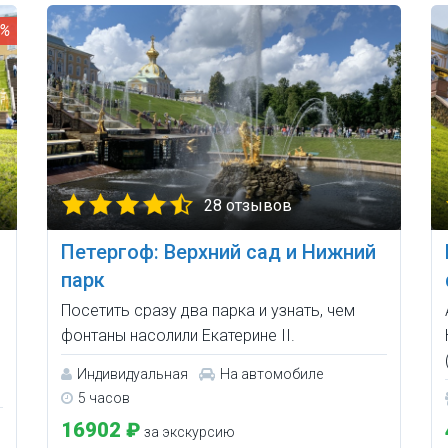
0%
28 отзывов
Петергоф: Верхний сад и Нижний
парк
Посетить сразу два парка и узнать, чем
фонтаны насолили Екатерине II.
Индивидуальная
На автомобиле
5 часов
16902 ₽
за экскурсию