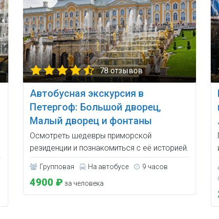
78 отзывов
Автобусная экскурсия в
Петергоф: Большой дворец,
Малый дворец и фонтаны
Осмотреть шедевры приморской
резиденции и познакомиться с её историей.
Групповая
На автобусе
9 часов
4900 ₽
за человека