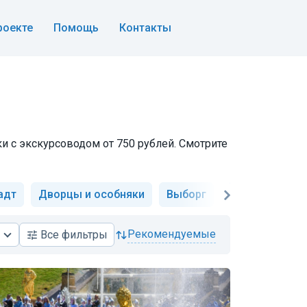
роекте
Помощь
Контакты
ки с экскурсоводом от 750 рублей. Смотрите
адт
Дворцы и особняки
Выборг
Музеи и искус
рекомендуемые
Все
фильтры