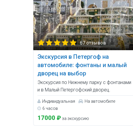
67 отзывов
Экскурсия в Петергоф на
автомобиле: фонтаны и малый
дворец на выбор
Экскурсия по Нижнему парку с фонтанами
и в Малый Петергофский дворец.
Индивидуальная
На автомобиле
6 часов
17000 ₽
за экскурсию