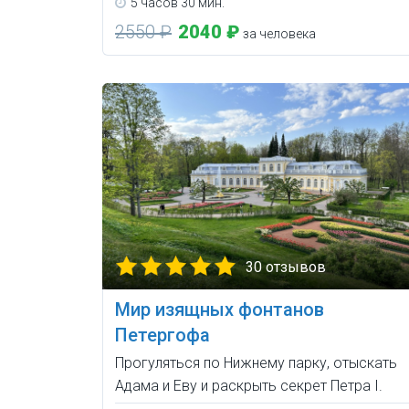
5 часов 30 мин.
2550 ₽
2040 ₽
за человека
30 отзывов
Мир изящных фонтанов
Петергофа
Прогуляться по Нижнему парку, отыскать
Адама и Еву и раскрыть секрет Петра I.