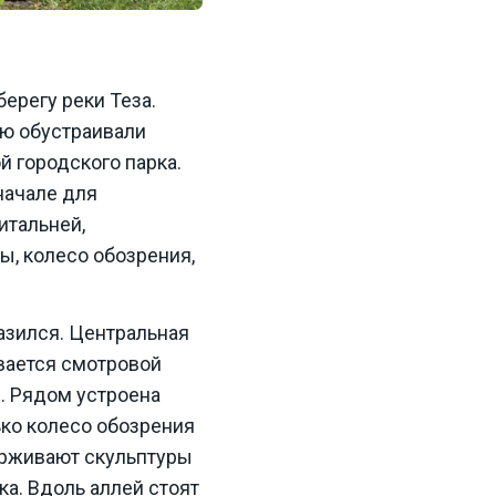
берегу реки Теза.
ью обустраивали
 городского парка.
начале для
итальней,
ы, колесо обозрения,
азился. Центральная
ивается смотровой
и. Рядом устроена
ько колесо обозрения
ерживают скульптуры
а. Вдоль аллей стоят