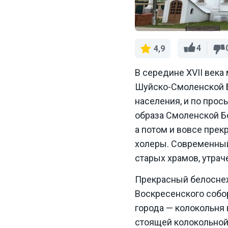
4
4,9
В середине XVII века
Шуйско-Смоленской Б
населения, и по про
образа Смоленской Б
а потом и вовсе пре
холеры. Современный 
старых храмов, утрач
Прекрасный белоснеж
Воскресенского собор
города — колокольня 
стоящей колокольной 