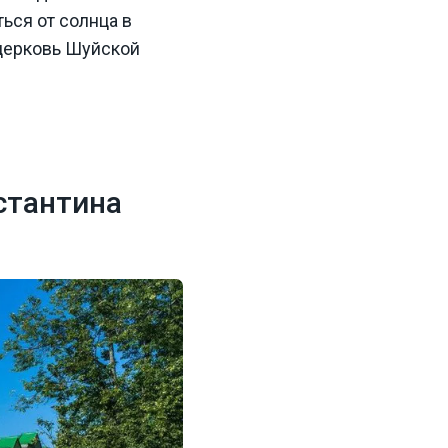
ься от солнца в
 церковь Шуйской
стантина