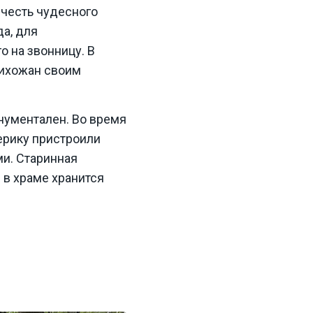
 честь чудесного
да, для
о на звонницу. В
рихожан своим
нументален. Во время
ерику пристроили
и. Старинная
 в храме хранится