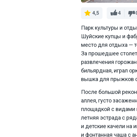
4
4,5
Парк культуры и отдых
Шуйские купцы и фаб
место для отдыха — т
За прошедшее столети
развлечения горожан 
бильярдная, играл ор
вышка для прыжков 
После большой реконс
аллея, густо засажен
площадкой с видами н
летняя эстрада с ряд
и детские качели на
и фонтанная чаша с а