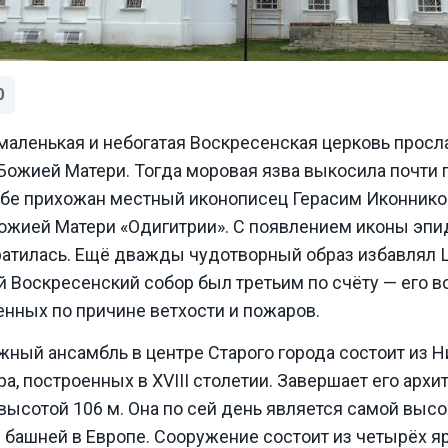
0
 маленькая и небогатая Воскресенская церковь просл
ожией Матери. Тогда моровая язва выкосила почти 
сьбе прихожан местный иконописец Герасим Иконнико
ожией Матери «Одигитрии». С появлением иконы эпи
кратилась. Ещё дважды чудотворный образ избавлял 
Воскресенский собор был третьим по счёту — его в
енных по причине ветхости и пожаров.
ный ансамбль в центре Старого города состоит из Н
а, построенных в XVIII столетии. Завершает его арх
высотой 106 м. Она по сей день является самой выс
башней в Европе. Сооружение состоит из четырёх яр