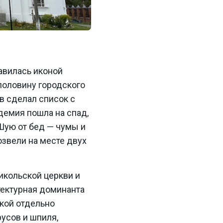
авилась иконой
половину городского
в сделал список с
демия пошла на спад,
Шую от бед — чумы и
озвели на месте двух
икольской церкви и
итектурная доминанта
окой отдельно
усов и шпиля,