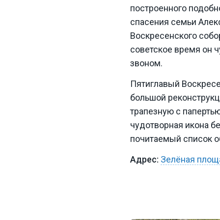
построенного подобно
спасения семьи Алекс
Воскресенского собор
советское время он 
звоном.
Пятиглавый Воскресен
большой реконструкци
трапезную с паперть
чудотворная икона бе
почитаемый список о
Зелёная площа