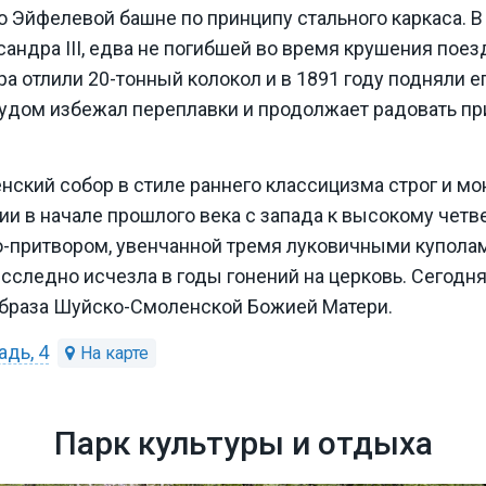
 Эйфелевой башне по принципу стального каркаса. В
андра III, едва не погибшей во время крушения поез
а отлили 20-тонный колокол и в 1891 году подняли ег
чудом избежал переплавки и продолжает радовать п
ский собор в стиле раннего классицизма строг и мо
и в начале прошлого века с запада к высокому четв
ю-притвором, увенчанной тремя луковичными куполам
сследно исчезла в годы гонений на церковь. Сегодня
браза Шуйско-Смоленской Божией Матери.
дь, 4
Парк культуры и отдыха