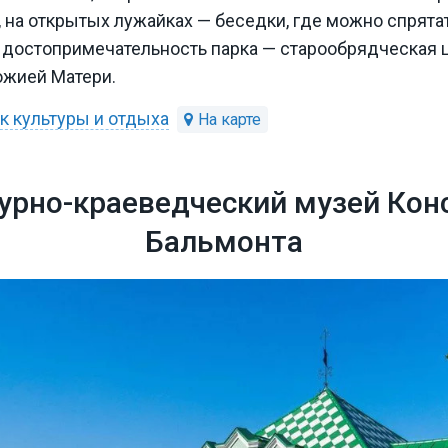
 на открытых лужайках — беседки, где можно спрятат
я достопримечательность парка — старообрядческая
ожией Матери.
к культуры и отдыха
урно-краеведческий музей Кон
Бальмонта