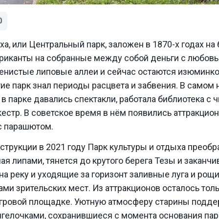
0
а, или Центральный парк, заложен в 1870-х годах на 
риканты на собранные между собой деньги с любов
енистые липовые аллеи и сейчас остаются изюминкой
е парк знал периоды расцвета и забвения. В самом 
в парке давались спектакли, работала библиотека с ч
кестр. В советское время в нём появились аттракцион
с парашютом.
трукции в 2021 году Парк культуры и отдыха преобр
ная липами, тянется до крутого берега Тезы и заканч
а реку и уходящие за горизонт заливные луга и рощ
ами зрительских мест. Из аттракционов осталось тол
 игровой площадке. Уютную атмосферу старины подд
нгелочками, сохранившиеся с момента основания парк