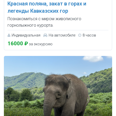
Красная поляна, закат в горах и
легенды Кавказских гор
Познакомиться с миром живописного
горнолыжного курорта.
Индивидуальная
На автомобиле
8 часов
16000 ₽
за экскурсию