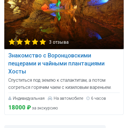
3 отзыва
Знакомство с Воронцовскими
пещерами и чайными плантациями
Хосты
Спуститься под землю к сталактитам, а потом
согреться горячим чаем с кизиловым вареньем.
Индивидуальная
На автомобиле
6 часов
18000 ₽
за экскурсию