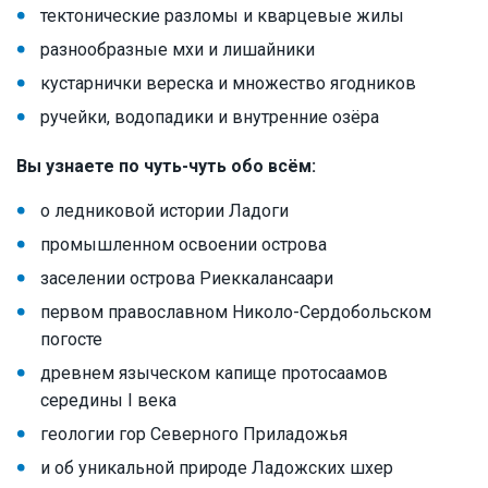
тектонические разломы и кварцевые жилы
разнообразные мхи и лишайники
кустарнички вереска и множество ягодников
ручейки, водопадики и внутренние озёра
Вы узнаете по чуть-чуть обо всём:
о ледниковой истории Ладоги
промышленном освоении острова
заселении острова Риеккалансаари
первом православном Николо-Сердобольском
погосте
древнем языческом капище протосаамов
середины I века
геологии гор Северного Приладожья
и об уникальной природе Ладожских шхер