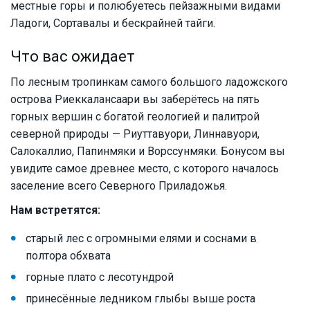
местные горы и полюбуетесь пейзажными видами
Ладоги, Сортавалы и бескрайней тайги.
Что вас ожидает
По лесным тропинкам самого большого ладожского
острова Риеккалансаари вы заберётесь на пять
горных вершин с богатой геологией и палитрой
северной природы — Риуттавуори, Линнавуори,
Салокаллио, Папинмяки и Ворссунмяки. Бонусом вы
увидите самое древнее место, с которого началось
заселение всего Северного Приладожья.
Нам встретятся:
старый лес с огромными елями и соснами в
полтора обхвата
горные плато с лесотундрой
принесённые ледником глыбы выше роста