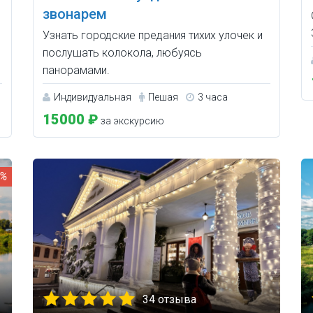
звонарем
и
Узнать городские предания тихих улочек и
послушать колокола, любуясь
панорамами.
Индивидуальная
Пешая
3 часа
15000 ₽
за экскурсию
0%
34 отзыва