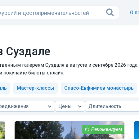
О п
в Суздале
венным галереям Суздаля в августе и сентябре 2026 года.
и покупайте билеты онлайн.
мль
Мастер-классы
Спасо-Евфимиев монастырь
ередвижения
Цены
Длительность