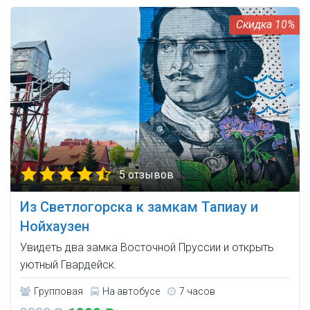
10%
5 отзывов
Из Светлогорска к замкам Тапиау и
Нойхаузен
Увидеть два замка Восточной Пруссии и открыть
уютный Гвардейск.
Групповая
На автобусе
7 часов