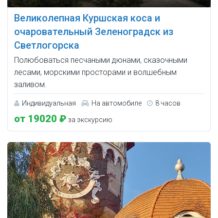
Великолепная Куршская коса и
очаровательный Зеленоградск из
Светлогорска
Полюбоваться песчаными дюнами, сказочными
лесами, морскими просторами и волшебным
заливом.
Индивидуальная
На автомобиле
8 часов
от 19020 ₽
за экскурсию