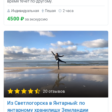
время течёт по-другому.
Индивидуальная
Пешая
2 часа
4500 ₽
за экскурсию
20 отзывов
Из Светлогорска в Янтарный: по
янтарному хранилищу Земландии