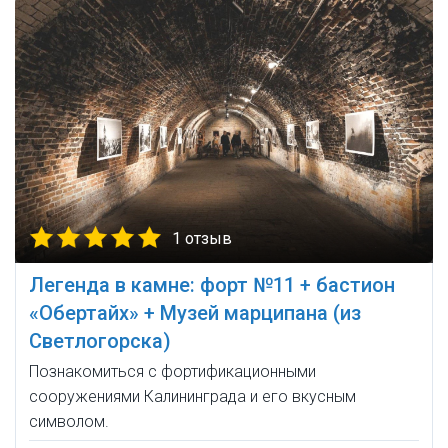
1 отзыв
Легенда в камне: форт №11 + бастион
«Обертайх» + Музей марципана (из
Светлогорска)
Познакомиться с фортификационными
сооружениями Калининграда и его вкусным
символом.