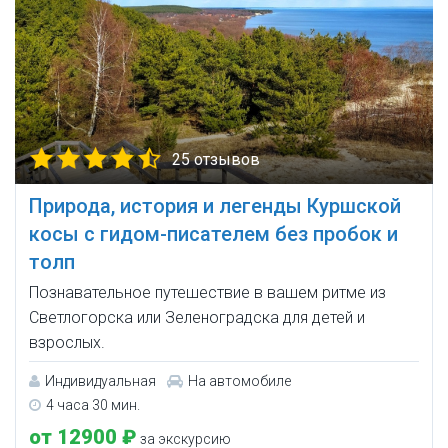
25 отзывов
Природа, история и легенды Куршской
косы с гидом-писателем без пробок и
толп
Познавательное путешествие в вашем ритме из
Светлогорска или Зеленоградска для детей и
взрослых.
Индивидуальная
На автомобиле
4 часа 30 мин.
от 12900 ₽
за экскурсию