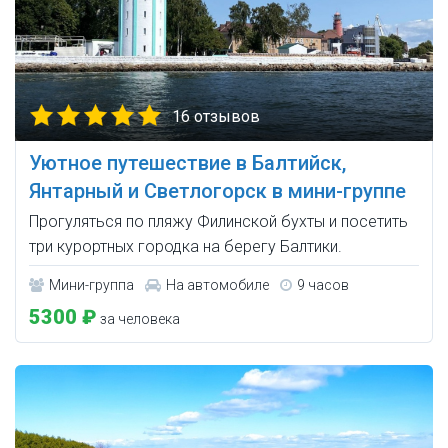
16 отзывов
Уютное путешествие в Балтийск,
Янтарный и Светлогорск в мини-группе
Прогуляться по пляжу Филинской бухты и посетить
три курортных городка на берегу Балтики.
Мини-группа
На автомобиле
9 часов
5300 ₽
за человека