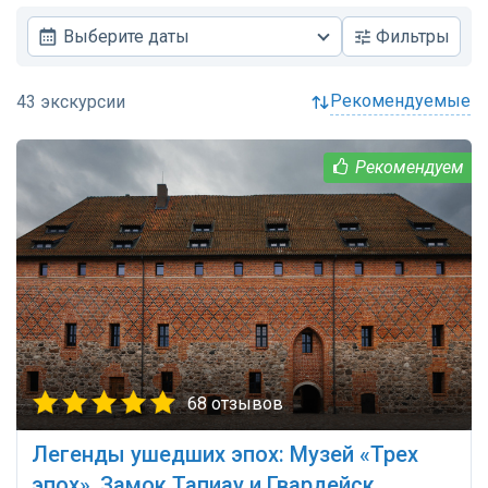
Выберите даты
Фильтры
рекомендуемые
68 отзывов
Легенды ушедших эпох: Музей «Трех
эпох», Замок Тапиау и Гвардейск