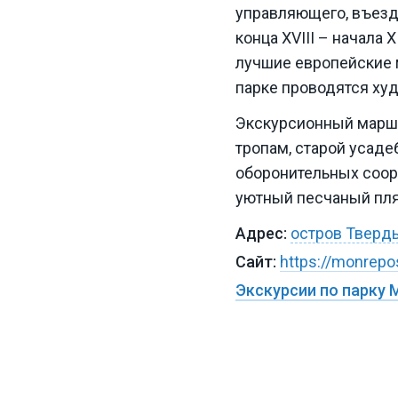
управляющего, въезд
конца XVIII – начала 
лучшие европейские 
парке проводятся ху
Экскурсионный маршр
тропам, старой усад
оборонительных соор
уютный песчаный пля
остров Твер
https://monrep
Экскурсии по парку 