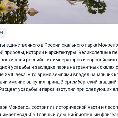
4
ы единственного в России скального парка Монреп
ей природы, истории и архитектуры. Великолепные п
 восхищали российских императоров и европейских п
дной усадьбы и закладке парка на гранитных скалах
е XVIII века. В то время землями владел начальник 
вии имение выкупил принц Вюртембергский, давший
 Расцвет усадьбы и парка наступил при следующих в
рк Монрепо» состоит из исторической части и лесоп
анимает усадьба. Главный дом, Библиотечный флигел