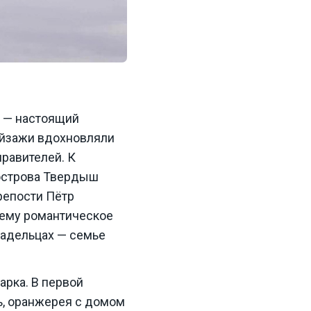
о — настоящий
ейзажи вдохновляли
равителей. К
 острова Твердыш
крепости Пётр
 ему романтическое
ладельцах — семье
арка. В первой
ь, оранжерея с домом