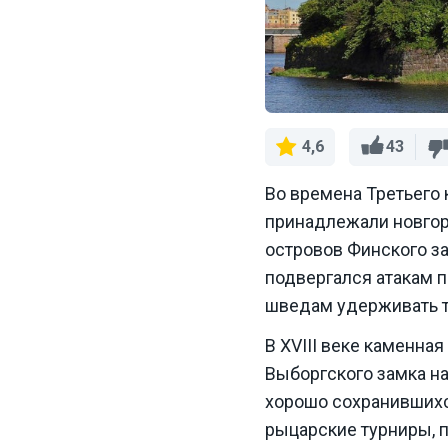
43
4,6
Во времена Третьего 
принадлежали новгор
островов Финского з
подвергался атакам 
шведам удерживать 
В XVIII веке каменная
Выборгского замка на
хорошо сохранившихс
рыцарские турниры, п