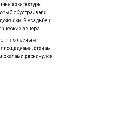
ники архитектуры
оторый обустраивали
дожники. В усадьбе и
орческие вечера.
по — по лесным
и площадками, стенам
и скалами раскинулся