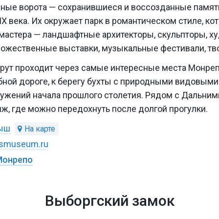
ные ворота — сохранившиеся и воссозданные памят
XIX века. Их окружает парк в романтическом стиле, к
мастера — ландшафтные архитекторы, скульпторы, ху
дожественные выставки, музыкальные фестивали, тв
ут проходит через самые интересные места Монре
ебной дороге, к берегу бухты с природными видовым
ужений начала прошлого столетия. Рядом с Дальним
ж, где можно передохнуть после долгой прогулки.
дыш
osmuseum.ru
Монрепо
Выборгский замок