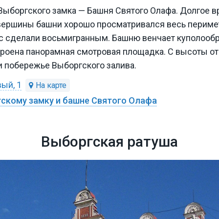
Выборгского замка — Башня Святого Олафа. Долгое в
 вершины башни хорошо просматривался весь периме
с сделали восьмигранным. Башню венчает куполообр
троена панорамная смотровая площадка. С высоты о
и побережье Выборгского залива.
ый, 1
гскому замку и башне Святого Олафа
Выборгская ратуша