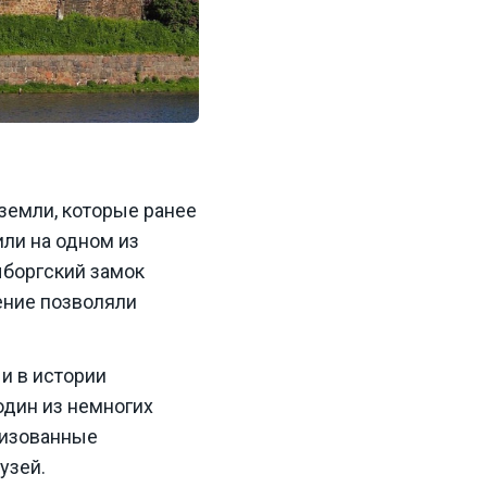
 земли, которые ранее
ли на одном из
ыборгский замок
ение позволяли
 и в истории
один из немногих
лизованные
узей.