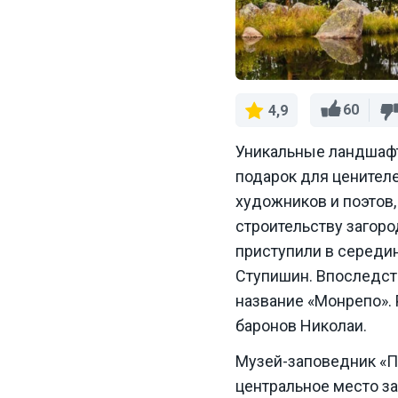
60
4,9
Уникальные ландшафт
подарок для ценител
художников и поэтов,
строительству загоро
приступили в середин
Ступишин. Впоследст
название «Монрепо».
баронов Николаи.
Музей-заповедник «Па
центральное место з