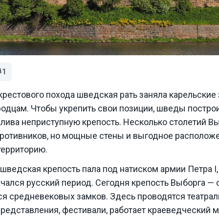
1
крестового похода шведская рать заняла карельские
одцам. Чтобы укрепить свои позиции, шведы построи
алива неприступную крепость. Несколько столетий В
противников, но мощные стены и выгодное располож
территорию.
 шведская крепость пала под натиском армии Петра I,
чался русский период. Сегодня крепость Выборга — 
я средневековых замков. Здесь проводятся театра
редставления, фестивали, работает краеведческий м