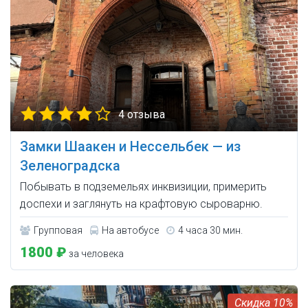
4 отзыва
Замки Шаакен и Нессельбек — из
Зеленоградска
Побывать в подземельях инквизиции, примерить
доспехи и заглянуть на крафтовую сыроварню.
Групповая
На автобусе
4 часа 30 мин.
1800 ₽
за человека
10%