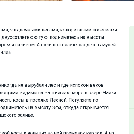
ами, загадочными лесами, колоритными поселками
е двухсотлетнюю тую, подниметесь на высоты
рем и заливом. А если пожелаете, заедете в музей
илла.
никогда не вырубали лес и где испокон веков
ающими видами на Балтийское море и озеро Чайка
асть косы в поселке Лесной. Погуляете по
одниметесь на высоту Эфа, откуда открывается
шского залива.
ской косы и живших на ней племенах курдов. А на