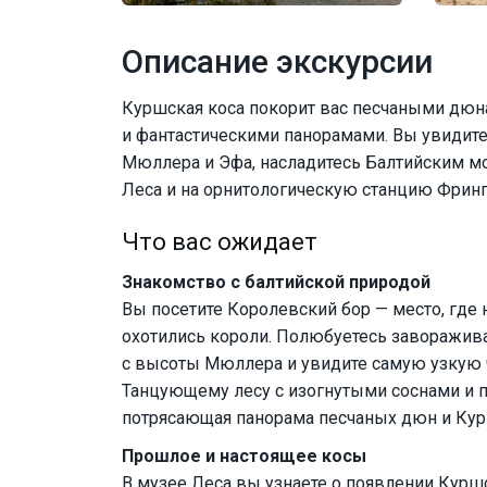
Описание экскурсии
Куршская коса покорит вас песчаными дюн
и фантастическими панорамами. Вы увидит
Мюллера и Эфа, насладитесь Балтийским мо
Леса и на орнитологическую станцию Фринг
Что вас ожидает
Знакомство с балтийской природой
Вы посетите Королевский бор — место, где 
охотились короли. Полюбуетесь заворажив
с высоты Мюллера и увидите самую узкую ч
Танцующему лесу с изогнутыми соснами и п
потрясающая панорама песчаных дюн и Кур
Прошлое и настоящее косы
В музее Леса вы узнаете о появлении Курш