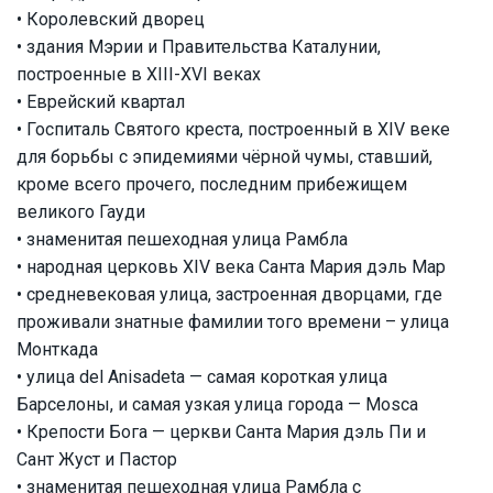
• Королевский дворец
• здания Мэрии и Правительства Каталунии,
построенные в XIII-XVI веках
• Еврейский квартал
• Госпиталь Святого креста, построенный в XIV веке
для борьбы с эпидемиями чёрной чумы, ставший,
кроме всего прочего, последним прибежищем
великого Гауди
• знаменитая пешеходная улица Рамбла
• народная церковь XIV века Санта Мария дэль Мар
• средневековая улица, застроенная дворцами, где
проживали знатные фамилии того времени – улица
Монткада
• улица del Anisadeta — самая короткая улица
Барселоны, и самая узкая улица города — Mosca
• Крепости Бога — церкви Санта Мария дэль Пи и
Сант Жуст и Пастор
• знаменитая пешеходная улица Рамбла с