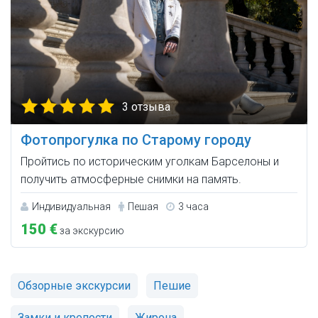
3 отзыва
Фотопрогулка по Старому городу
Пройтись по историческим уголкам Барселоны и
получить атмосферные снимки на память.
Индивидуальная
Пешая
3 часа
150 €
за экскурсию
Обзорные экскурсии
Пешие
Замки и крепости
Жирона