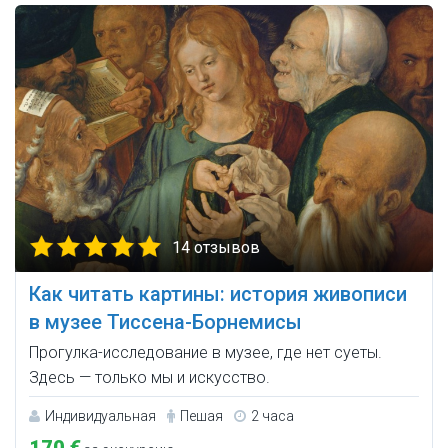
14 отзывов
Как читать картины: история живописи
в музее Тиссена-Борнемисы
Прогулка-исследование в музее, где нет суеты.
Здесь — только мы и искусство.
Индивидуальная
Пешая
2 часа
170 €