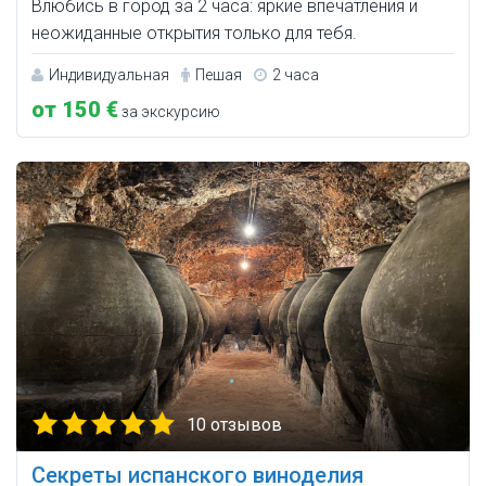
Влюбись в город за 2 часа: яркие впечатления и
неожиданные открытия только для тебя.
Индивидуальная
Пешая
2 часа
от 150 €
за экскурсию
10 отзывов
Секреты испанского виноделия