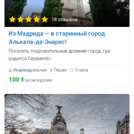
18 отзывов
Из Мадрида — в старинный город
Алькала-де-Энарес!
Посетить очаровательный древний город, где
родился Сервантес.
Индивидуальная
Пешая
3 часа
100 €
за экскурсию