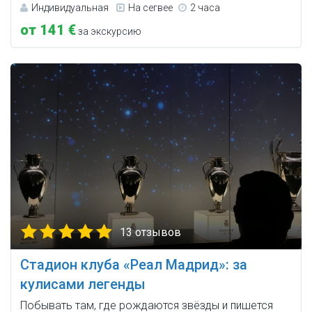
Индивидуальная
На сегвее
2 часа
от 141 €
за экскурсию
13 отзывов
Стадион клуба «Реал Мадрид»: за
кулисами легенды
Побывать там, где рождаются звёзды и пишется