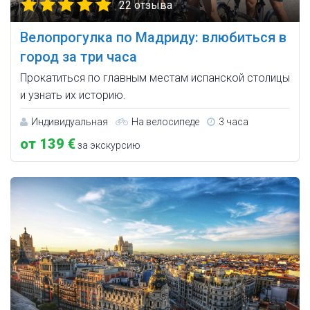
22 отзыва
Велопрогулка по Мадриду: влюбиться в
город за три часа
Прокатиться по главным местам испанской столицы
и узнать их историю.
Индивидуальная
На велосипеде
3 часа
от 139 €
за экскурсию