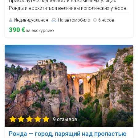
Прикоснуться к древности на каменных улицах
Ронды и восхититься величием исполинских утёсов.
Индивидуальная
На автомобиле
6 часов
390 €
за экскурсию
9 отзывов
Ронда — город, парящий над пропастью