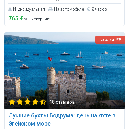
Индивидуальная
На автомобиле
8 часов
765 €
за экскурсию
9%
18 отзывов
Лучшие бухты Бодрума: день на яхте в
Эгейском море