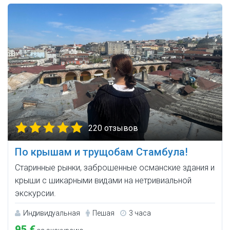
220 отзывов
По крышам и трущобам Стамбула!
Старинные рынки, заброшенные османские здания и
крыши с шикарными видами на нетривиальной
экскурсии.
Индивидуальная
Пешая
3 часа
95 €