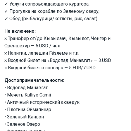
✓ Услуги сопровождающего куратора;
✓ Прогулка на корабле по Зеленому озеру;
✓ Обед (рыба/курица/котлеты, рис, салат).
Не включено:
𐄂 Трансфер от/до Кызылаач, Кызылот, Ченгер и
Ореншехир — 5.USD / чел
𐄂 Напитки, лепешки Гёзлеме и т.п.
𐄂 Входной билет на «Водопад Манавгат» — 3.USD
𐄂 Входной билет в зоопарк — 5.EUR/7.USD
Достопримечательности:
• Водопад Манавгат
• Мечеть Kulliye Camii
• Античный исторический акведук
• Плотина Оймапинар
• Зеленый Каньон
• Зеленое Озеро