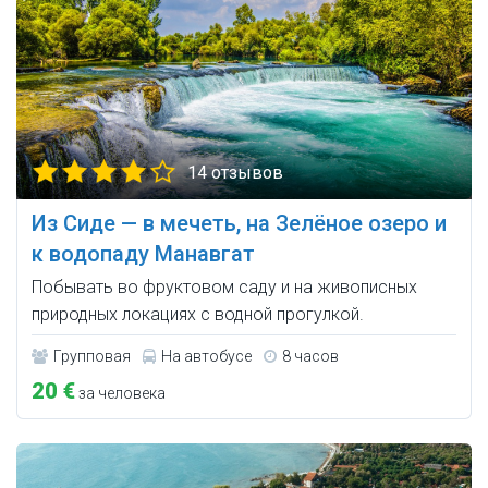
14 отзывов
Из Сиде — в мечеть, на Зелёное озеро и
к водопаду Манавгат
Побывать во фруктовом саду и на живописных
природных локациях c водной прогулкой.
Групповая
На автобусе
8 часов
20 €
за человека