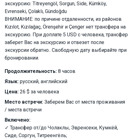
экскурсию: Titreyengöl, Sorgun, Side, Kümköy,
Evrenseki, Çolaklı, Gündoğdu
ВНИМАНИЕ: по причине отдаленности, из районов
Kızılot, Kızılağaç, Örenşehir и Çenger нет трансфера на
экскурсию. При доплате 5 USD с человека, трансфер
заберет Вас на экскурсию и отвезет после
экскурсии обратно.. Свободную дату выбирайте при
бронировании.
Продолжительность:
8 часов
Язык:
русский, английский
Цена:
26 $ за человека
Место встречи:
Заберем Вас от места проживания
/ места встречи
Включено:
✓ Трансфер от/до Чолаклы, Эвренсеки, Кумкёй,
Сиде, Соргун, Титреенгёль;