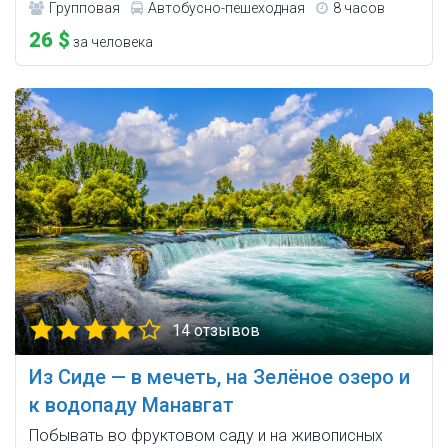
Групповая
Автобусно-пешеходная
8 часов
26 $
за человека
14 отзывов
Из Сиде — в мечеть, на Зелёное озеро и
к водопаду Манавгат
Побывать во фруктовом саду и на живописных