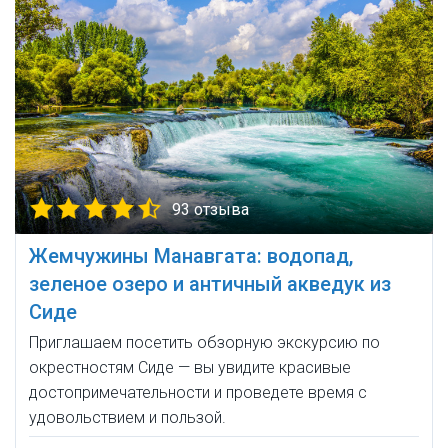
93 отзыва
Жемчужины Манавгата: водопад,
зеленое озеро и античный акведук из
Сиде
Приглашаем посетить обзорную экскурсию по
окрестностям Сиде — вы увидите красивые
достопримечательности и проведете время с
удовольствием и пользой.