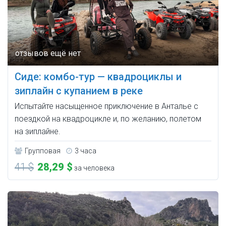
Сиде: комбо-тур — квадроциклы и
зиплайн с купанием в реке
Испытайте насыщенное приключение в Анталье с
поездкой на квадроцикле и, по желанию, полетом
на зиплайне.
Групповая
3 часа
41 $
28,29 $
за человека