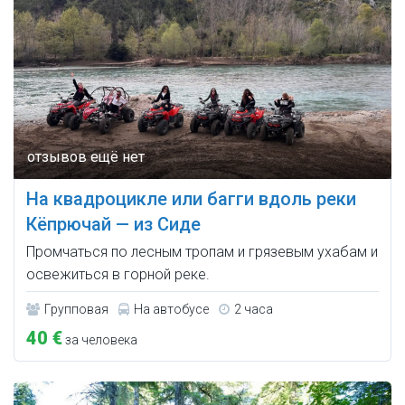
На квадроцикле или багги вдоль реки
Кёпрючай — из Сиде
Промчаться по лесным тропам и грязевым ухабам и
освежиться в горной реке.
Групповая
На автобусе
2 часа
40 €
за человека