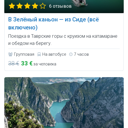
6 отзывов
В Зелёный каньон — из Сиде (всё
включено)
Поездка в Таврские горы с круизом на катамаране
и обедом на берегу.
Групповая
На автобусе
7 часов
38 €
33 €
за человека