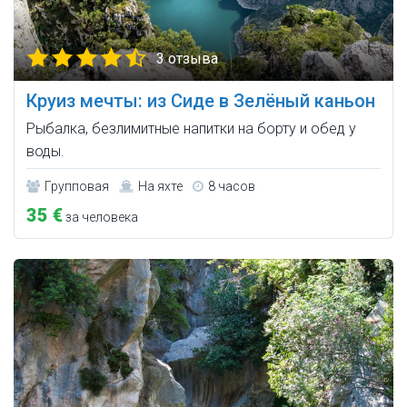
3 отзыва
Круиз мечты: из Сиде в Зелёный каньон
Рыбалка, безлимитные напитки на борту и обед у
воды.
Групповая
На яхте
8 часов
35 €
за человека