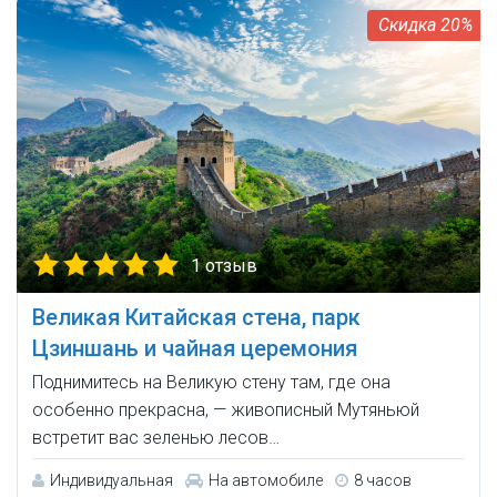
20%
1 отзыв
Великая Китайская стена, парк
Цзиншань и чайная церемония
Поднимитесь на Великую стену там, где она
особенно прекрасна, — живописный Мутяньюй
встретит вас зеленью лесов…
Индивидуальная
На автомобиле
8 часов