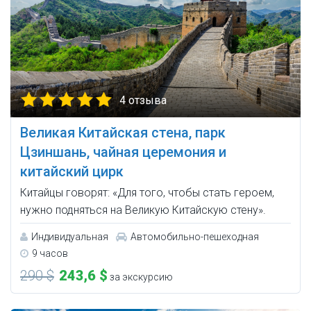
4 отзыва
Великая Китайская стена, парк
Цзиншань, чайная церемония и
китайский цирк
Китайцы говорят: «Для того, чтобы стать героем,
нужно подняться на Великую Китайскую стену».
Индивидуальная
Автомобильно-пешеходная
9 часов
290 $
243,6 $
за экскурсию