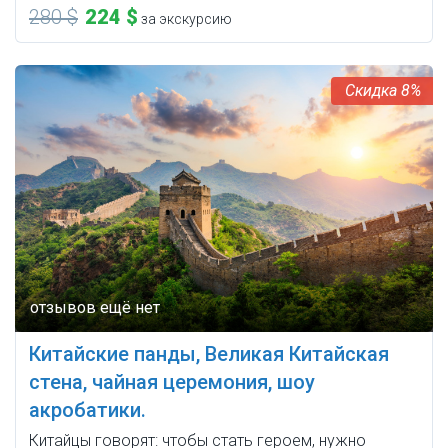
280 $
224 $
за экскурсию
8%
Китайские панды, Великая Китайская
стена, чайная церемония, шоу
акробатики.
Китайцы говорят: чтобы стать героем, нужно