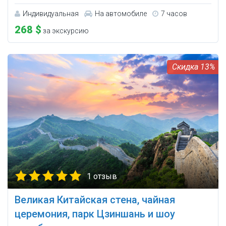
Индивидуальная
На автомобиле
7 часов
268 $
за экскурсию
13%
1 отзыв
Великая Китайская стена, чайная
церемония, парк Цзиншань и шоу