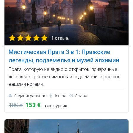
1 отзыв
Мистическая Прага 3 в 1: Пражские
легенды, подземелья и музей алхимии
Прага, которую не видно с открыток: призрачные
легенды, скрытые символы и подземный город под
вашими ногами.
Индивидуальная
Пешая
2 часа
180 €
153 €
за экскурсию