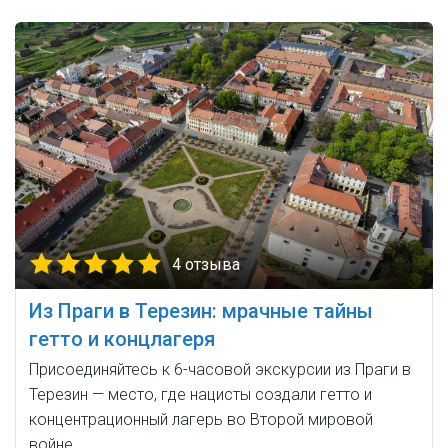
4 отзыва
Из Праги в Терезин: мрачные тайны
гетто и концлагеря
Присоединяйтесь к 6-часовой экскурсии из Праги в
Терезин — место, где нацисты создали гетто и
концентрационный лагерь во Второй мировой
войне.