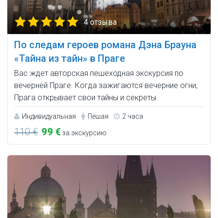
4 отзыва
По следам героев романа Дэна Брауна
«Тайна из тайн» в Праге
Вас ждет авторская пешеходная экскурсия по
вечерней Праге. Когда зажигаются вечерние огни,
Прага открывает свои тайны и секреты.
Индивидуальная
Пешая
2 часа
110 €
99 €
за экскурсию