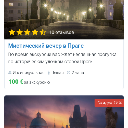
10 отзывов
Мистический вечер в Праге
Во время экскурсии вас ждет неспешная прогулка
по историческим улочкам старой Праги.
Индивидуальная
Пешая
2 часа
100 €
за экскурсию
15%