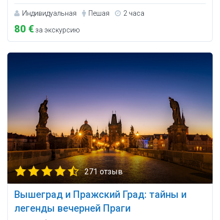
Индивидуальная
Пешая
2 часа
80 €
за экскурсию
271 отзыв
Вышеград и Пражский Град: тайны и
легенды вечерней Праги